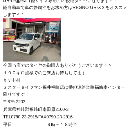
GR-Leggera（軽サイズ専用）の後継タイヤになります＾＾
軽自動車で車の静粛性をお求め方はREGNO GR-X３をオススメ
します＾＾
今回当店でのタイヤの御購入ありがとうございます＾＾
１００キロ点検でのご来店お待ちしてます
ｂｙ中村
ミスタータイヤマン福井福崎店は播但連絡道路福崎南インター
降りてすぐ！
〒679-2203
兵庫県神崎郡福崎町南田原2160-3
TEL0790-23-2915/FAX0790-23-2916
平日 ９時～１８時半