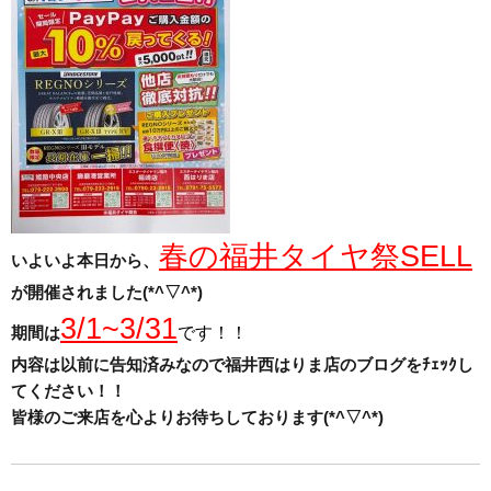
春の福井タイヤ祭SELL
いよいよ本日から、
が開催されました(*^▽^*)
3/1~3/31
期間は
です！！
内容は以前に告知済みなので福井西はりま店のブログをﾁｪｯｸし
てください！！
皆様のご来店を心よりお待ちしております(*^▽^*)