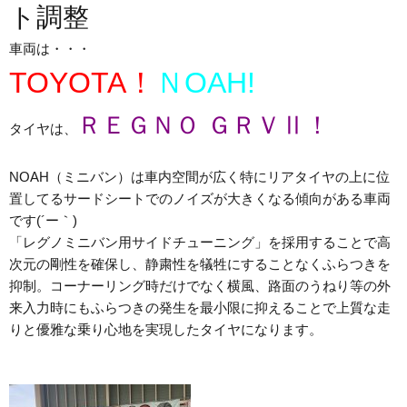
ト調整
車両は・・・
TOYOTA！
ＮOAH!
ＲＥＧＮＯ ＧＲＶⅡ！
タイヤは、
NOAH（ミニバン）は車内空間が広く特にリアタイヤの上に位
置してるサードシートでのノイズが大きくなる傾向がある車両
です(´ー｀)
「レグノミニバン用サイドチューニング」を採用することで高
次元の剛性を確保し、静粛性を犠牲にすることなくふらつきを
抑制。コーナーリング時だけでなく横風、路面のうねり等の外
来入力時にもふらつきの発生を最小限に抑えることで上質な走
りと優雅な乗り心地を実現したタイヤになります。