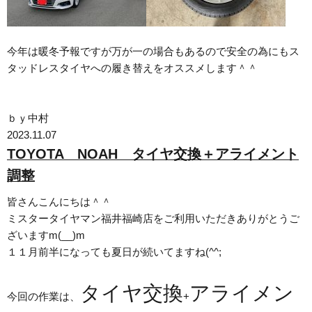
今年は暖冬予報ですが万が一の場合もあるので安全の為にもス
タッドレスタイヤへの履き替えをオススメします＾＾
ｂｙ中村
2023.11.07
TOYOTA NOAH タイヤ交換＋アライメント
調整
皆さんこんにちは＾＾
ミスタータイヤマン福井福崎店をご利用いただきありがとうご
ざいますm(__)m
１１月前半になっても夏日が続いてますね(^^;
タイヤ交換
アライメン
今回の作業は、
+