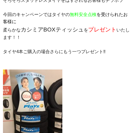
そろそろスタッドレスタイヤをはずされるお客様もチラホラ
今回のキャンペーンではタイヤの
無料安全点検
を受けられたお
客様に
カシミアBOXティッシュ
プレゼント
柔らかな
を
いたし
ます！！
タイヤ4本ご購入の場合さらにもう一つプレゼント‼︎