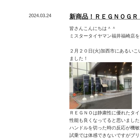
2024.03.24
新商品！ＲＥＧＮＯＧＲ
皆さんこんにちは＾＾
ミスタータイヤマン福井福崎店をご
２月２０日(火)加西市にあるい
ました！
ＲＥＧＮＯは静粛性に優れたタイ
性能も良くなってると思いました
ハンドルを切った時の反応が機敏
試乗では体感できないですがブリヂ