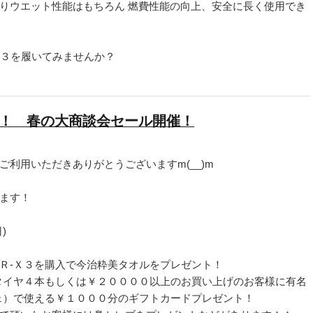
りウエット性能はもちろん 燃費性能の向上、安全に長く使用でき
X３を履いてみませんか？
ts！ 春の大商談会セール開催！
利用いただきありがとうございますm(__)m
ます！
)
Ｒ-Ｘ３を購入で今治粋美タオルをプレゼント！
タイヤ４本もしくは￥２００００以上のお買い上げのお客様に有名
ェ）で使える￥１０００分のギフトカードプレゼント！