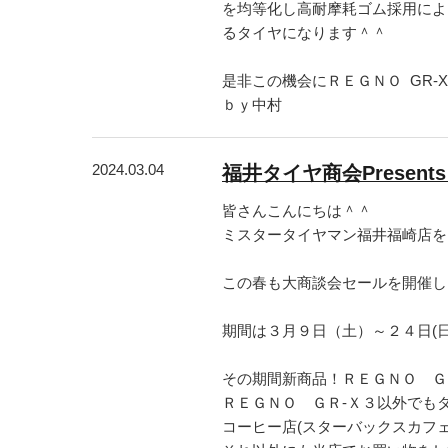
を均等化し高耐摩耗ゴム採用によ
るタイヤになります＾＾
是非この機会にＲＥＧＮＯ GR-
ｂｙ中村
2024.03.04
福井タイヤ商会Presen
皆さんこんにちは＾＾
ミスタータイヤマン福井福崎店をご
この春も大商談会セールを開催し
期間は３月９日（土）～２４日(日
その期間新商品！ＲＥＧＮＯ Ｇ
ＲＥＧＮＯ ＧＲ-Ｘ３以外でも
コーヒー店(スターバックスカフ