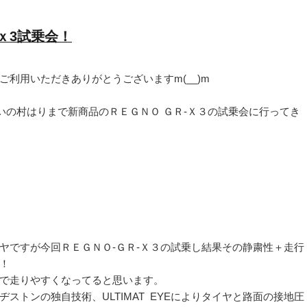
ｘ3試乗会！
利用いただきありがとうございますm(__)m
こいの村はりまで新商品のＲＥＧＮＯ ＧＲ-Ｘ３の試乗会に行ってき
ヤですが今回ＲＥＧＮＯ-ＧＲ-Ｘ３の試乗し結果その静粛性＋走行
！
で走りやすくなってると思います。
ストンの独自技術、ULTIMAT EYEによりタイヤと路面の接地圧