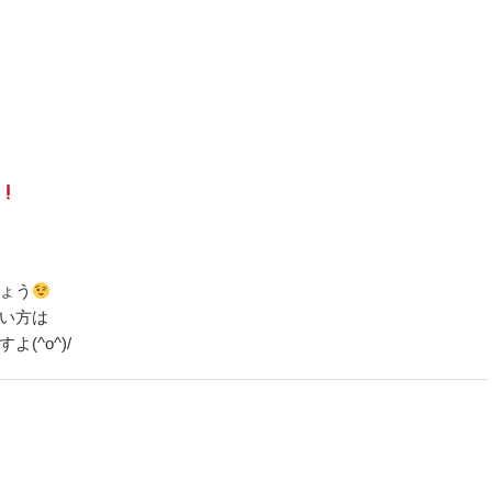
ょう
い方は
(^o^)/