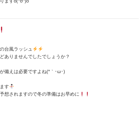
すo(^o^)o
の台風ラッシュ
どありませんでしたでしょうか？
備えは必要ですよね(*｀･ω･)ゞ
ます
予想されますので冬の準備はお早めに