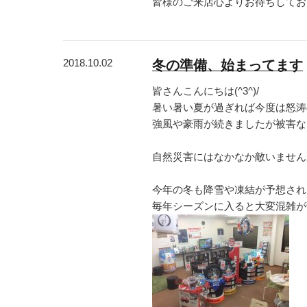
皆様のご来店心よりお待ちしておりま
2018.10.02
冬の準備、始まってます
皆さんこんにちは(^3^)/
暑い暑い夏が過ぎれば今度は怒涛
強風や豪雨が続きましたが被害な
自然災害にはなかなか敵いませんが
今年の冬も降雪や凍結が予想され
毎年シーズンに入ると大変混雑が